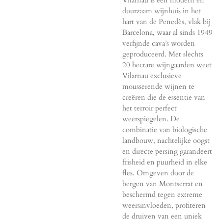
Vilarnau is een modern en
duurzaam wijnhuis in het
hart van de Penedès, vlak bij
Barcelona, waar al sinds 1949
verfijnde cava’s worden
geproduceerd. Met slechts
20 hectare wijngaarden weet
Vilarnau exclusieve
mousserende wijnen te
creëren die de essentie van
het terroir perfect
weerspiegelen. De
combinatie van biologische
landbouw, nachtelijke oogst
en directe persing garandeert
frisheid en puurheid in elke
fles. Omgeven door de
bergen van Montserrat en
beschermd tegen extreme
weersinvloeden, profiteren
de druiven van een uniek