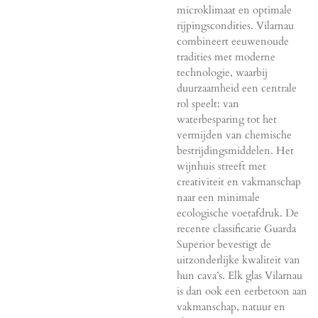
microklimaat en optimale
rijpingscondities. Vilarnau
combineert eeuwenoude
tradities met moderne
technologie, waarbij
duurzaamheid een centrale
rol speelt: van
waterbesparing tot het
vermijden van chemische
bestrijdingsmiddelen. Het
wijnhuis streeft met
creativiteit en vakmanschap
naar een minimale
ecologische voetafdruk. De
recente classificatie Guarda
Superior bevestigt de
uitzonderlijke kwaliteit van
hun cava’s. Elk glas Vilarnau
is dan ook een eerbetoon aan
vakmanschap, natuur en