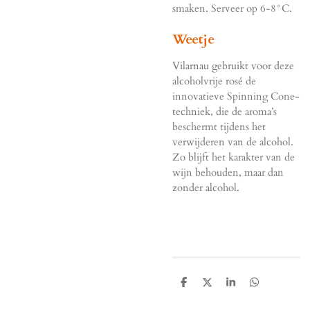
smaken. Serveer op 6-8°C.
Weetje
Vilarnau gebruikt voor deze
alcoholvrije rosé de
innovatieve Spinning Cone-
techniek, die de aroma’s
beschermt tijdens het
verwijderen van de alcohol.
Zo blijft het karakter van de
wijn behouden, maar dan
zonder alcohol.
D
D
S
D
e
e
h
e
l
e
a
l