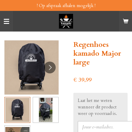
! Op afspraak afhalen mogelijk !
Ga
direct
naar
de
hoofdinhoud
Regenhoes
kamado Major
large
€ 39,99
Laat het me weten
wanneer dit product
weer op voorraad is.