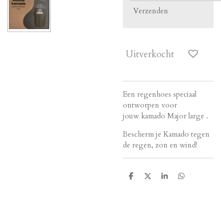
Verzenden
Uitverkocht
Een regenhoes speciaal
ontworpen voor
jouw kamado Major large .
Bescherm je Kamado tegen
de regen, zon en wind!
D
D
S
D
e
e
h
e
l
e
a
l
e
l
r
e
n
e
n