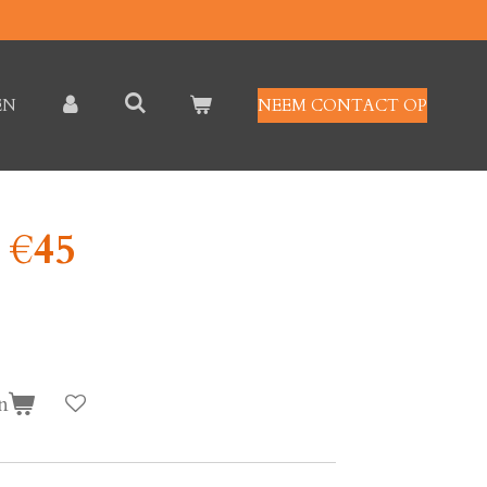
EN
NEEM CONTACT OP
 €45
n