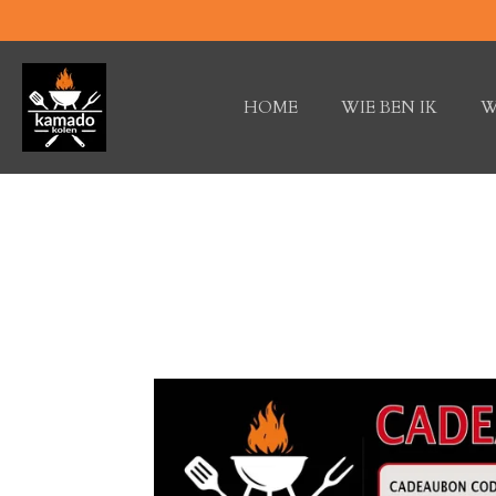
Ga
direct
naar
de
HOME
WIE BEN IK
W
hoofdinhoud