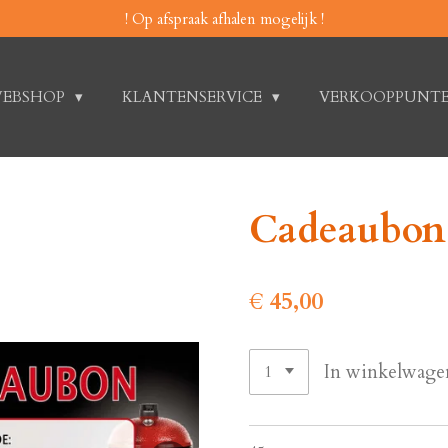
! Op afspraak afhalen mogelijk !
EBSHOP
KLANTENSERVICE
VERKOOPPUNT
Cadeaubon
€ 45,00
In winkelwage